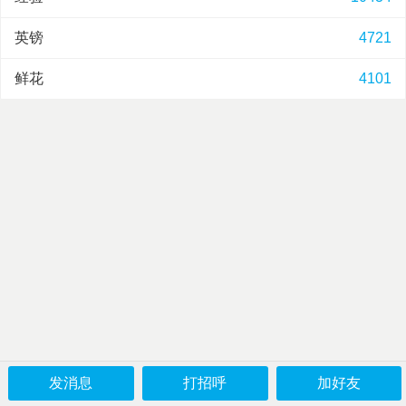
英镑
4721
鲜花
4101
发消息
打招呼
加好友