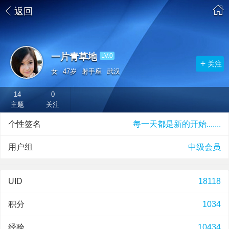
返回
一片青草地
LV.0
关注
女
47岁
射手座
武汉
14
0
主题
关注
个性签名
每一天都是新的开始.......
用户组
中级会员
UID
18118
积分
1034
经验
10434