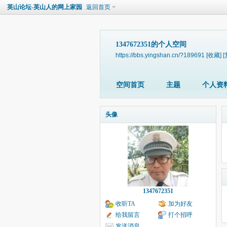
英山论坛-英山人的网上家园
返回首页
1347672351的个人空间
https://bbs.yingshan.cn/?189691
[收藏]
[
空间首页
主题
个人资
头像
1347672351
收听TA
加为好友
给我留言
打个招呼
发送消息