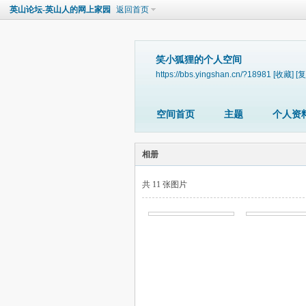
英山论坛-英山人的网上家园
返回首页
笑小狐狸的个人空间
https://bbs.yingshan.cn/?18981
[收藏]
[复
空间首页
主题
个人资
相册
共 11 张图片