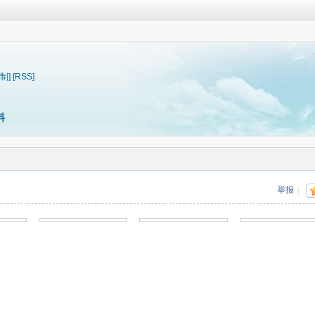
制]
[RSS]
料
举报
|