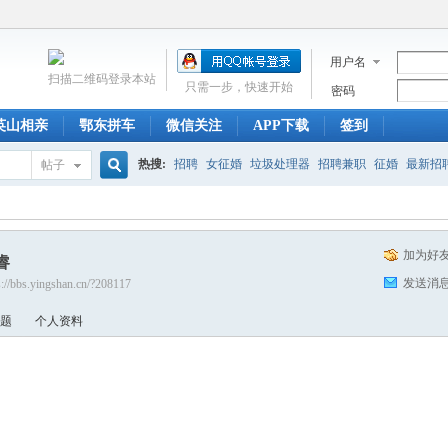
用户名
扫描二维码登录本站
只需一步，快速开始
密码
英山相亲
鄂东拼车
微信关注
APP下载
签到
热搜:
招聘
女征婚
垃圾处理器
招聘兼职
征婚
最新招
帖子
搜
招聘信息
复式
生意
英山新闻
湖北英山论坛
英山论坛
加为好
睿
索
发送消
s://bbs.yingshan.cn/?208117
题
个人资料