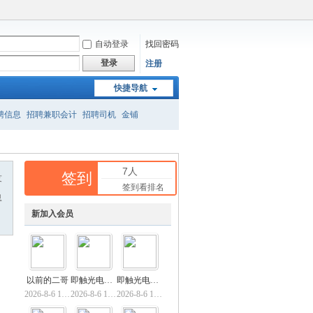
自动登录
找回密码
登录
注册
快捷导航
聘信息
招聘兼职会计
招聘司机
金铺
吴家山
英山步行街
视频
城管
商铺
7人
签到
友
签到看排名
息
新加入会员
以前的二哥
即触光电TP_CZXX
即触光电TP全贴
2026-8-6 14:30
2026-8-6 14:25
2026-8-6 14:17