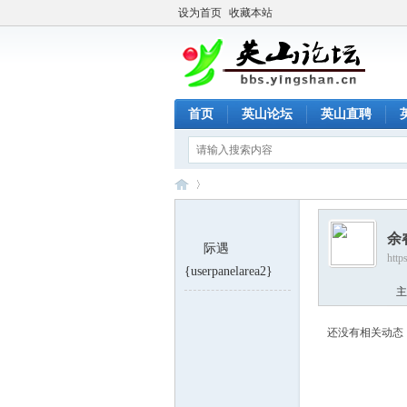
设为首页
收藏本站
首页
英山论坛
英山直聘
余
际遇
http
英
›
{userpanelarea2}
主
还没有相关动态