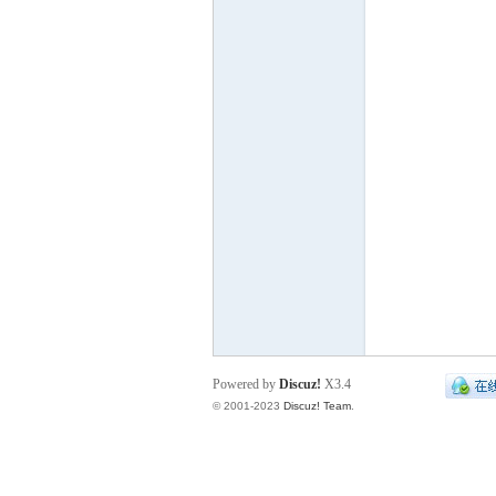
山
论
Powered by
Discuz!
X3.4
© 2001-2023
Discuz! Team
.
坛-