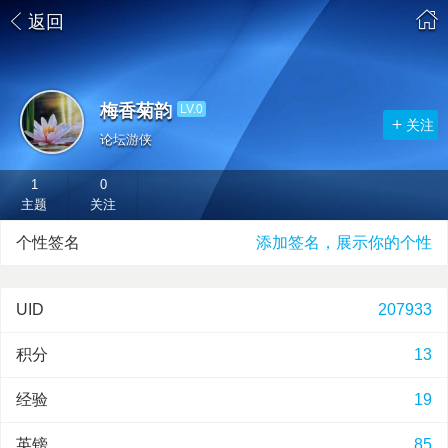
返回
梅香菊韵
LV.0
关注
论坛游侠
1
0
主题
关注
个性签名
添加签名，展示你的个性
UID
207933
积分
13
经验
19
英镑
85