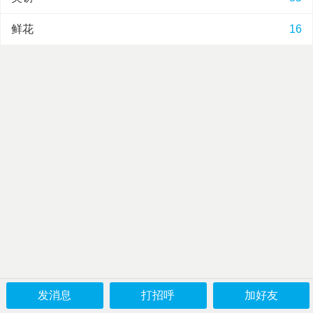
鲜花
16
发消息
打招呼
加好友