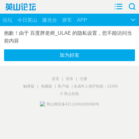
论坛
今日英山
爆光台
拼车
APP
抱歉！由于 百度胖老师_ULAE 的隐私设置，您不能访问当
前内容
加为好友
首页
|
登录
|
注册
触屏版
|
电脑版
|
客户端
|
未成年人保护热线：12345
© 英山在线
鄂公网安备42112402000088号