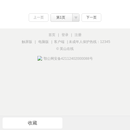
上一页
第1页
下一页
首页
|
登录
|
注册
触屏版
|
电脑版
|
客户端
|
未成年人保护热线：12345
© 英山在线
鄂公网安备42112402000088号
收藏
版块
发帖