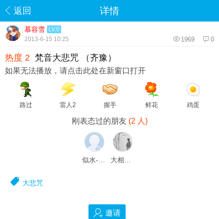
详情
返回
慕容雪
LV.0
2013-6-15 10:25
1969
0
热度 2
梵音大悲咒 （齐豫）
如果无法播放，请点击此处在新窗口打开
路过
雷人2
握手
鲜花
鸡蛋
刚表态过的朋友
(2 人)
似水-年华
大相无形
大悲咒
邀请