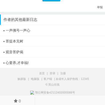
举报
作者的其他最新日志
一声佛号一声心
菩提本无树
观音菩萨偈
心要养,才幸福!
首页
|
登录
|
注册
触屏版
|
电脑版
|
客户端
|
未成年人保护热线：12345
© 英山在线
鄂公网安备42112402000088号
0
版块
发帖