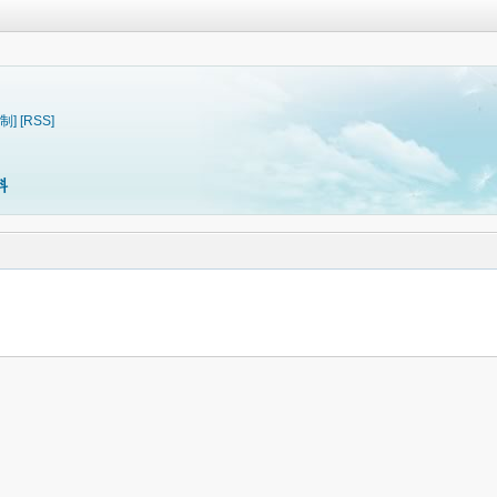
制]
[RSS]
料