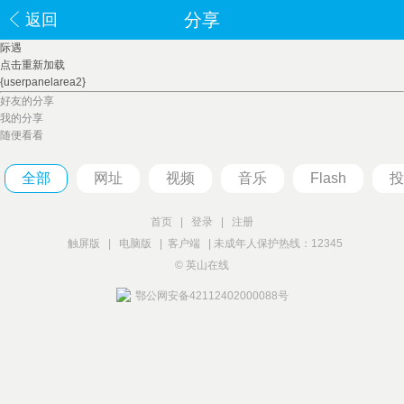
分享
返回
际遇
点击重新加载
{userpanelarea2}
好友的分享
我的分享
随便看看
全部
网址
视频
音乐
Flash
投
首页
|
登录
|
注册
触屏版
|
电脑版
|
客户端
|
未成年人保护热线：12345
© 英山在线
鄂公网安备42112402000088号