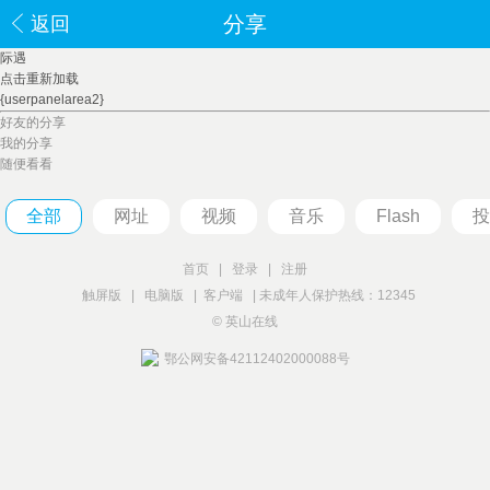
分享
返回
际遇
点击重新加载
{userpanelarea2}
好友的分享
我的分享
随便看看
全部
网址
视频
音乐
Flash
投
首页
|
登录
|
注册
触屏版
|
电脑版
|
客户端
|
未成年人保护热线：12345
© 英山在线
鄂公网安备42112402000088号