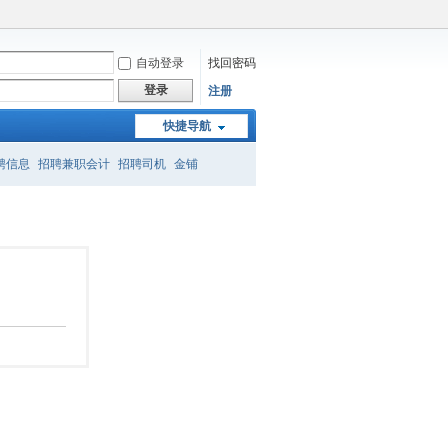
自动登录
找回密码
登录
注册
快捷导航
聘信息
招聘兼职会计
招聘司机
金铺
吴家山
英山步行街
视频
城管
商铺