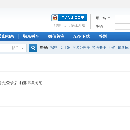
用户名
只需一步，快速开始
密码
英山相亲
鄂东拼车
微信关注
APP下载
签到
热搜:
招聘
女征婚
垃圾处理器
招聘兼职
征婚
最新招
帖子
搜
招聘信息
复式
生意
英山新闻
湖北英山论坛
英山论坛
索
请先登录后才能继续浏览