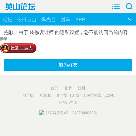
论坛
今日英山
爆光台
拼车
APP
抱歉！由于 装修设计师 的隐私设置，您不能访问当前内容
勋章
加为好友
首页
|
登录
|
注册
触屏版
|
电脑版
|
客户端
|
未成年人保护热线：12345
© 英山在线
鄂公网安备42112402000088号