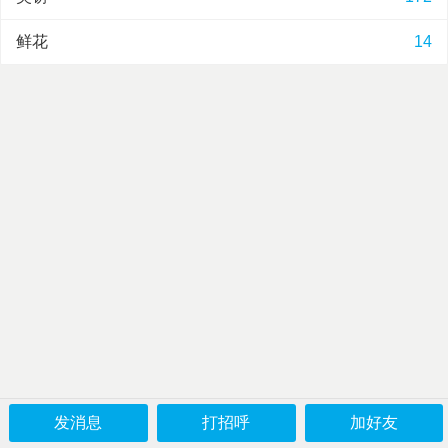
鲜花
14
发消息
打招呼
加好友