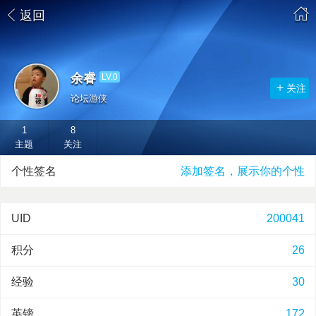
返回
余睿
LV.0
关注
论坛游侠
1
8
主题
关注
个性签名
添加签名，展示你的个性
UID
200041
积分
26
经验
30
英镑
172