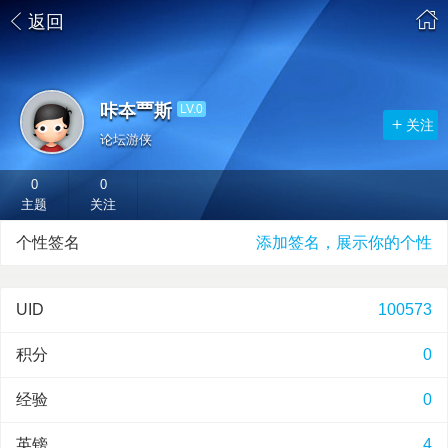
返回
咔夲覀斯
LV.0
关注
论坛游侠
0
0
主题
关注
个性签名
添加签名，展示你的个性
UID
100573
积分
0
经验
0
英镑
4