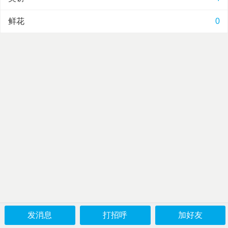
鲜花
0
发消息
打招呼
加好友