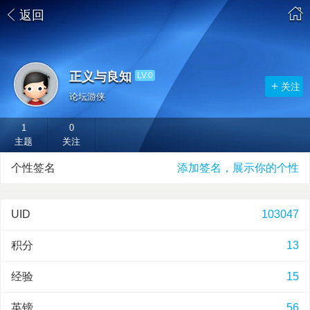
返回
正义与良知
LV.0
关注
论坛游侠
1
0
主题
关注
个性签名
添加签名，展示你的个性
UID
103047
积分
13
经验
15
英镑
56