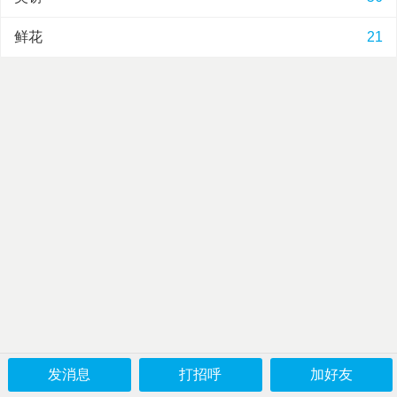
鲜花
21
发消息
打招呼
加好友