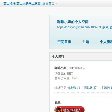
英山论坛-英山人的网上家园
返回首页
咖啡小姐的个人空间
https://bbs.yingshan.cn/?103283
[收藏]
[
空间首页
主题
个人资
个人资料
咖啡小姐
(UID: 103283)
IP归属地 浙江
空间访问量
152
统计信息
好友数 11
|
回帖数 27
|
主题数 
勋章