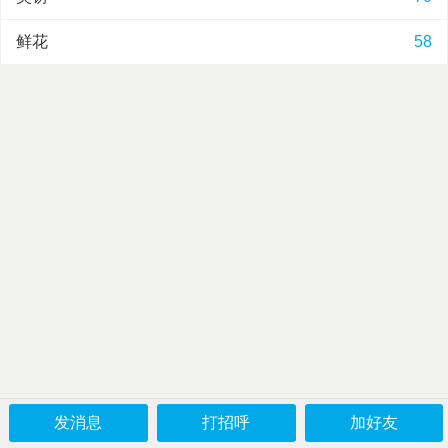
鲜花
58
发消息
打招呼
加好友