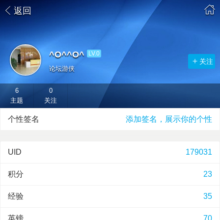
返回
^O^^O^
LV.0
关注
论坛游侠
6
0
主题
关注
个性签名
添加签名，展示你的个性
UID
179031
积分
23
经验
35
英镑
70