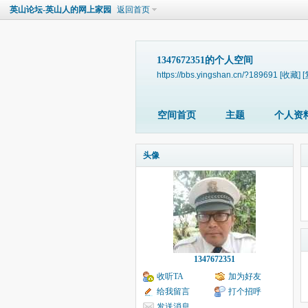
英山论坛-英山人的网上家园
返回首页
1347672351的个人空间
https://bbs.yingshan.cn/?189691
[收藏]
[
空间首页
主题
个人资
头像
1347672351
收听TA
加为好友
给我留言
打个招呼
发送消息