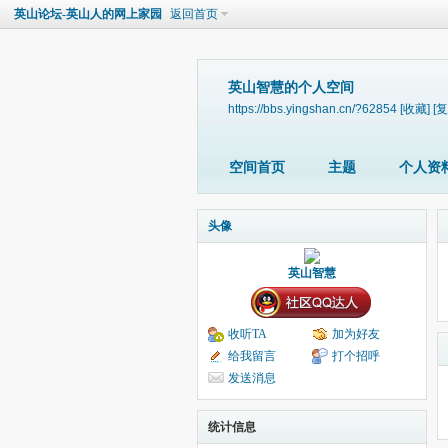
英山论坛-英山人的网上家园
返回首页
英山智慧的个人空间
https://bbs.yingshan.cn/?62854
[收藏]
[复
空间首页
主题
个人资
头像
英山智慧
收听TA
加为好友
给我留言
打个招呼
发送消息
统计信息