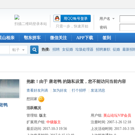
用户名
扫描二维码登录本站
只需一步，快速开始
密码
英山相亲
鄂东拼车
微信关注
APP下载
签到
热搜:
招聘
女征婚
垃圾处理器
招聘兼职
征婚
最新招
帖子
搜
招聘信息
复式
生意
英山新闻
湖北英山论坛
英山论坛
抱歉！由于 唐老鸭 的隐私设置，您不能访问当前内容
索
查看好友列表
|
加为好友
|
打个招呼
|
发送消息
想回家
老鸭
活跃概况
管理组:
版主
用户组:
英山论坛VIP会员
扩展用户组:
中级版主
注册时间: 2007-1-26 12:18
最后访问: 2017-10-3 19:56
上次活动时间: 2017-10-3 19: