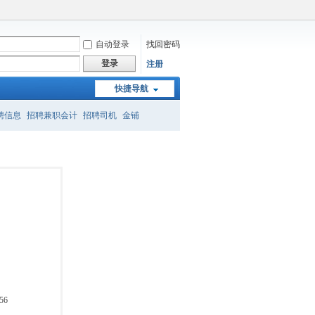
自动登录
找回密码
登录
注册
快捷导航
聘信息
招聘兼职会计
招聘司机
金铺
吴家山
英山步行街
视频
城管
商铺
56