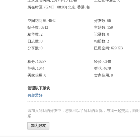
上次发表时间: 2017-9-15 13:48
上次邮件通知: 0
所在时区: (GMT +08:00) 北京, 香港, 帕
斯, 新加坡, 台北
空间访问量: 4642
好友数: 66
帖子数: 6912
主题数: 159
精华数: 2
记录数: 0
日志数: 0
相册数: 2
分享数: 0
已用空间: 629 KB
积分: 16287
经验: 6240
英镑: 1044
鲜花: 4679
买家信用: 0
卖家信用: 0
管理以下版块
兴趣爱好
请加入到我的好友中，您就可以了解我的近况，与我一起交流，随时
系
加为好友