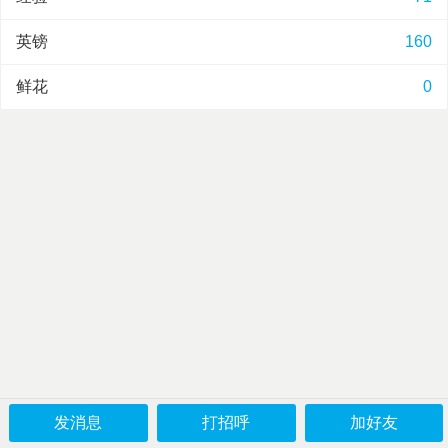
英镑
160
鲜花
0
发消息
打招呼
加好友