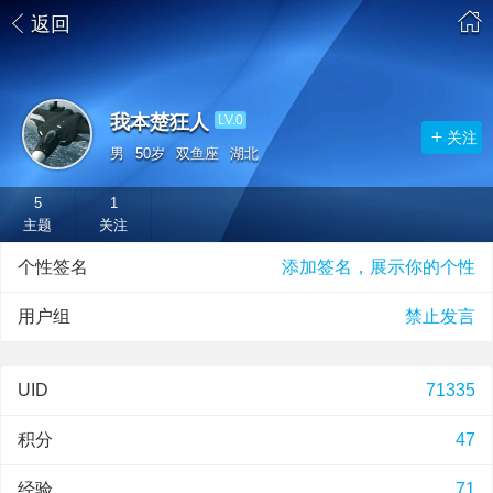
返回
我本楚狂人
LV.0
关注
男
50岁
双鱼座
湖北
5
1
主题
关注
个性签名
添加签名，展示你的个性
用户组
禁止发言
UID
71335
积分
47
经验
71