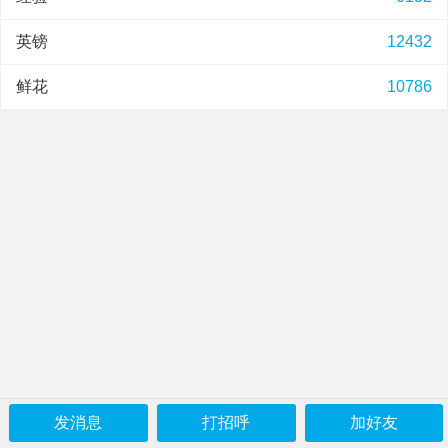
英镑
12432
鲜花
10786
发消息
打招呼
加好友