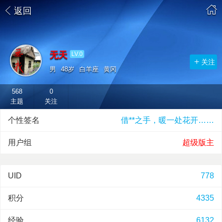
返回
无天
LV.0
关注
男
48岁
白羊座
黄冈
568
0
主题
关注
个性签名
借**之手，暖一处花开……
用户组
超级版主
UID
778
积分
4335
经验
6132