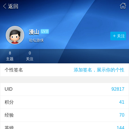
返回
漫山
LV.0
关注
论坛游侠
8
0
主题
关注
个性签名
添加签名，展示你的个性
UID
92817
积分
41
经验
70
英镑
144