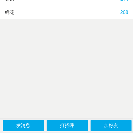
鲜花
208
发消息
打招呼
加好友