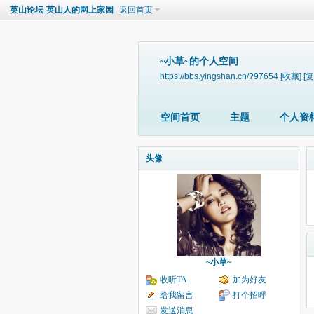
英山论坛-英山人的网上家园
返回首页
~小草~的个人空间
https://bbs.yingshan.cn/?97654
[收藏]
[复
空间首页
主题
个人资
头像
~小草~
收听TA
加为好友
给我留言
打个招呼
发送消息