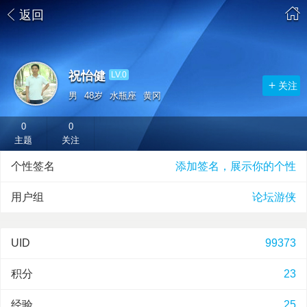
返回
祝怡健
LV.0
关注
男
48岁
水瓶座
黄冈
0
0
主题
关注
个性签名
添加签名，展示你的个性
用户组
论坛游侠
UID
99373
积分
23
经验
25