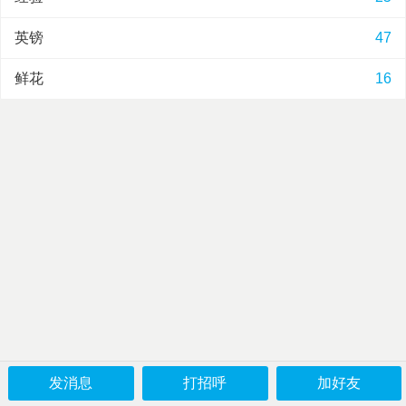
英镑
47
鲜花
16
发消息
打招呼
加好友