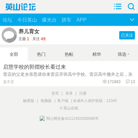
论坛
今日英山
爆光台
拼车
APP
养儿育女
已关注
1
49
主题
关注
全部
热门
热帖
精华
筛选
启慧学校的郭熠校长看过来
雷店的父老乡亲恳请你来雷店开班高中学校。雷店高中撤并之后，东
171943
13
吾不言
首页
|
登录
|
注册
触屏版
|
电脑版
|
客户端
|
未成年人保护热线：12345
© 英山在线
鄂公网安备42112402000088号