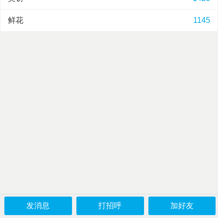
鲜花
1145
发消息
打招呼
加好友