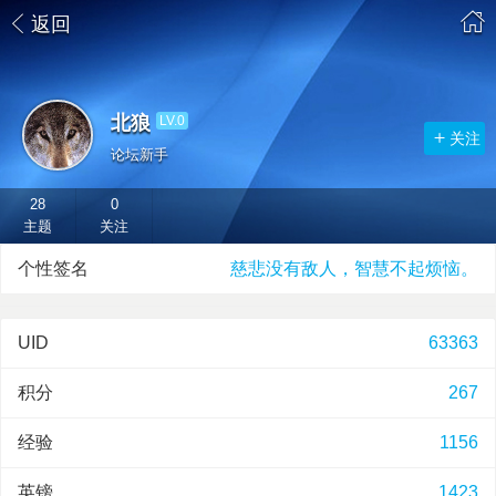
返回
北狼
LV.0
关注
论坛新手
28
0
主题
关注
个性签名
慈悲没有敌人，智慧不起烦恼。
UID
63363
积分
267
经验
1156
英镑
1423