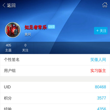
返回
知足者常乐
LV.0
关注
黄冈
405
0
主题
关注
个性签名
笑傲人间
用户组
实习版主
UID
80468
积分
3577
经验
4356