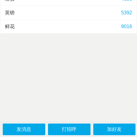
英镑
5392
鲜花
9016
发消息
打招呼
加好友