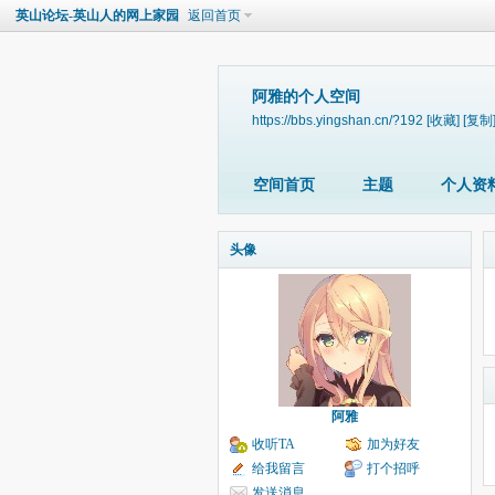
英山论坛-英山人的网上家园
返回首页
阿雅的个人空间
https://bbs.yingshan.cn/?192
[收藏]
[复制
空间首页
主题
个人资
头像
阿雅
收听TA
加为好友
给我留言
打个招呼
发送消息