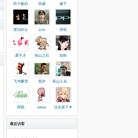
田个畈的
胡威
健子
漂泊的云
ysds
张咀
萧不才
他山之石
知秋
飞鸿飘雪
面对
英山人在北京
阿朗
admin
活在當下▼
最近访客