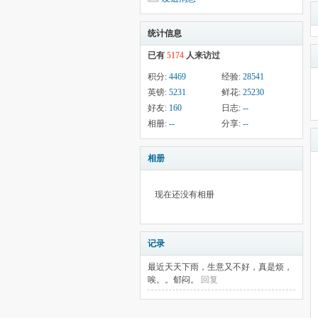
统计信息
已有
5174
人来访过
积分:
4469
经验:
28541
英镑:
5231
鲜花:
25230
好友:
160
日志:
--
相册:
--
分享:
--
相册
现在还没有相册
记录
最近天天下雨，生意又不好，真是烦，
唉。。郁闷。
回复