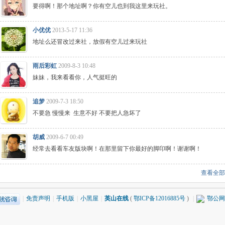
要得啊！那个地址啊？你有空儿也到我这里来玩社。
小优优
2013-5-17 11:36
地址么还冒改过来社，放假有空儿过来玩社
雨后彩虹
2009-8-3 10:48
妹妹，我来看看你，人气挺旺的
追梦
2009-7-3 18:50
不要急 慢慢来 生意不好 不要把人急坏了
胡威
2009-6-7 00:49
经常去看看车友版块啊！在那里留下你最好的脚印啊！谢谢啊！
查看全部
|
免责声明
|
手机版
|
小黑屋
|
英山在线
(
鄂ICP备12016885号
)
|
鄂公网安